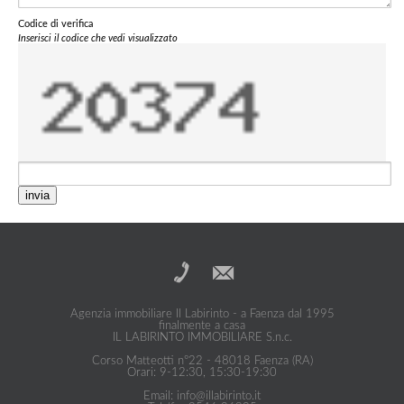
Codice di verifica
Inserisci il codice che vedi visualizzato
invia
Agenzia immobiliare Il Labirinto - a Faenza dal 1995
finalmente a casa
IL LABIRINTO IMMOBILIARE S.n.c.
Corso Matteotti n°22 - 48018 Faenza (RA)
Orari: 9-12:30, 15:30-19:30
Email: info@illabirinto.it