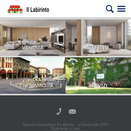
VENDITA
AFFITTO
CHI SIAMO
SERVIZI
Agenzia immobiliare Il Labirinto - a Faenza dal 1995
finalmente a casa