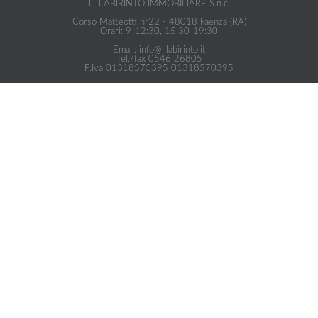
IL LABIRINTO IMMOBILIARE S.n.c.
Corso Matteotti n°22 - 48018 Faenza (RA)
Orari: 9-12:30, 15:30-19:30
Email: info@illabirinto.it
Tel./fax 0546 26805
P.Iva 01318570395 01318570395