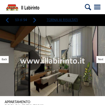
13
di
54
TORNA AI RISULTATI
Back
Next
APPARTAMENTO