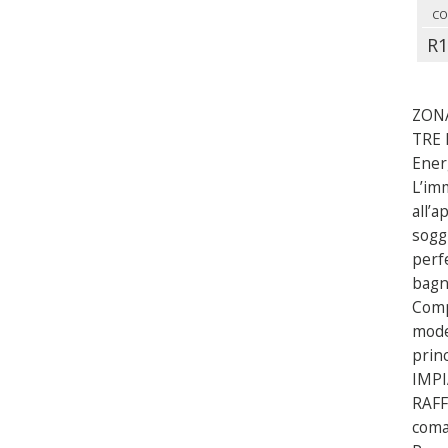
CO
R1
ZONA
TRE 
Ener
L’im
all’a
sogg
perf
bagni
Comp
mode
princ
IMPI
RAFF
coma