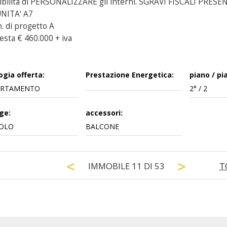
ibilità di PERSONALIZZARE gli interni. SGRAVI FISCALI PR
 UNITA' A7
n. di progetto A
esta € 460.000 + iva
ogia offerta:
Prestazione Energetica:
piano / pia
ARTAMENTO
2° / 2
ge:
accessori:
OLO
BALCONE
IMMOBILE
11
DI
53
T