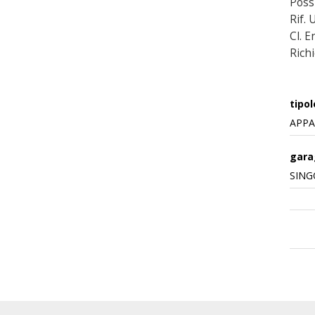
Poss
Rif.
Cl. E
Richi
tipol
APP
gara
SING