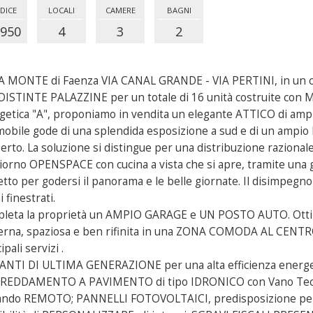
DICE
LOCALI
CAMERE
BAGNI
950
4
3
2
 MONTE di Faenza VIA CANAL GRANDE - VIA PERTINI, in un c
DISTINTE PALAZZINE per un totale di 16 unità costruite con
getica "A", proponiamo in vendita un elegante ATTICO di a
mobile gode di una splendida esposizione a sud e di un ampio 
perto. La soluzione si distingue per una distribuzione raziona
iorno OPENSPACE con cucina a vista che si apre, tramite una g
etto per godersi il panorama e le belle giornate. Il disimpe
 finestrati.
leta la proprietà un AMPIO GARAGE e UN POSTO AUTO. Ottima
rna, spaziosa e ben rifinita in una ZONA COMODA AL CENTRO 
ipali servizi .
ANTI DI ULTIMA GENERAZIONE per una alta efficienza energe
REDDAMENTO A PAVIMENTO di tipo IDRONICO con Vano Tecnico
ndo REMOTO; PANNELLI FOTOVOLTAICI, predisposizione per