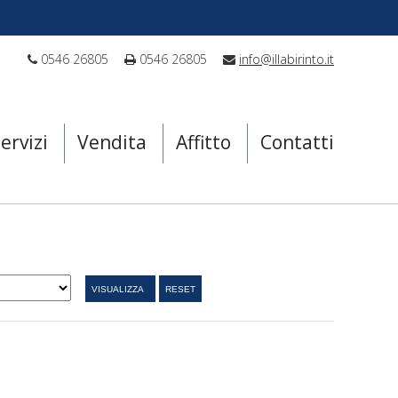
0546 26805
0546 26805
info@illabirinto.it
ervizi
Vendita
Affitto
Contatti
VISUALIZZA
RESET