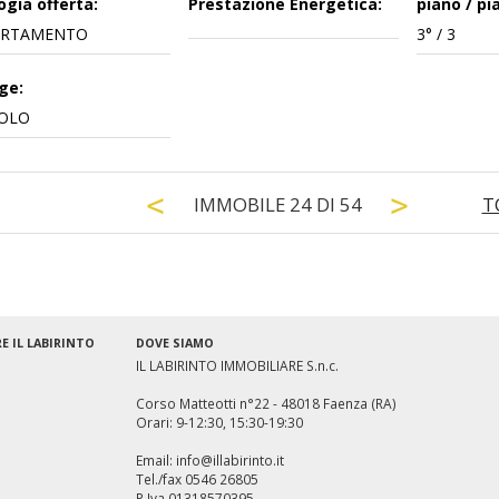
ogia offerta:
Prestazione Energetica:
piano / pia
ARTAMENTO
3° / 3
ge:
OLO
IMMOBILE
24
DI
54
T
E IL LABIRINTO
DOVE SIAMO
IL LABIRINTO IMMOBILIARE S.n.c.
Corso Matteotti n°22 - 48018 Faenza (RA)
Orari: 9-12:30, 15:30-19:30
Email: info@illabirinto.it
Tel./fax 0546 26805
P.Iva 01318570395