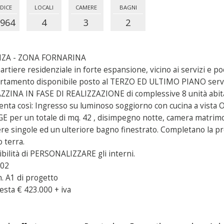
DICE
LOCALI
CAMERE
BAGNI
964
4
3
2
NZA - ZONA FORNARINA
uartiere residenziale in forte espansione, vicino ai servizi e
rtamento disponibile posto al TERZO ED ULTIMO PIANO serv
ZZINA IN FASE DI REALIZZAZIONE di complessive 8 unità abita
enta così: Ingresso su luminoso soggiorno con cucina a vista
E per un totale di mq. 42 , disimpegno notte, camera matrimon
re singole ed un ulteriore bagno finestrato. Completano l
 terra.
ibilità di PERSONALIZZARE gli interni.
302
n. A1 di progetto
esta € 423.000 + iva