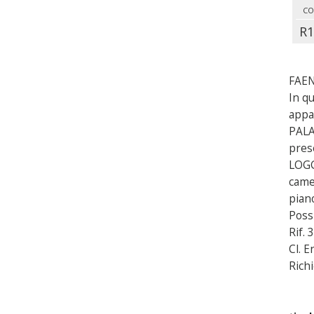
CO
R1
FAE
In q
appa
PALA
pres
LOGG
came
piano
Poss
Rif. 
Cl. E
Richi