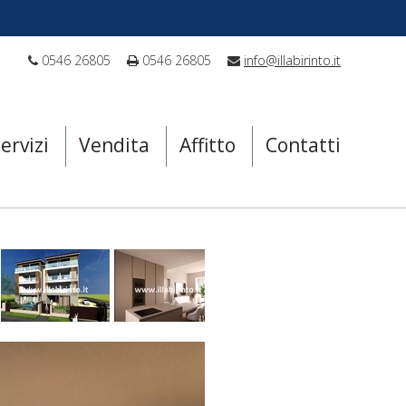
0546 26805
0546 26805
info@illabirinto.it
ervizi
Vendita
Affitto
Contatti