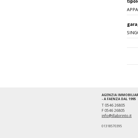
tipol
APP
gara
SING
AGENZIA IMMOBILIAR
- A FAENZA DAL 1995
T 0546 26805
F 0546 26805
info@illabirinto.it
01318570395