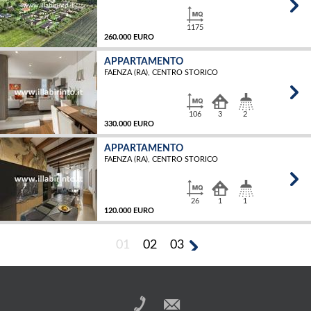
1175
260.000 EURO
APPARTAMENTO
FAENZA (RA), CENTRO STORICO
MQ
106
3
2
330.000 EURO
APPARTAMENTO
FAENZA (RA), CENTRO STORICO
MQ
26
1
1
120.000 EURO
01
02
03
MQ