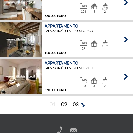
106
3
2
330.000 EURO
APPARTAMENTO
FAENZA (RA), CENTRO STORICO
MQ
26
1
1
120.000 EURO
APPARTAMENTO
FAENZA (RA), CENTRO STORICO
MQ
108
3
2
350.000 EURO
01
02
03
MQ