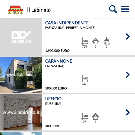
CASA INDIPENDENTE
FAENZA (RA), PERIFERIA MONTE
789
5
3
1.900.000 EURO
CAPANNONE
FAENZA (RA)
MQ
640
590.000 EURO
UFFICIO
RUSSI (RA)
MQ
25
1
300 EURO