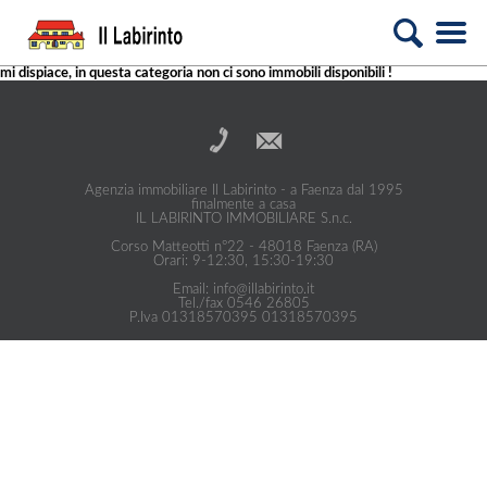
mi dispiace, in questa categoria non ci sono immobili disponibili !
Agenzia immobiliare Il Labirinto - a Faenza dal 1995
finalmente a casa
IL LABIRINTO IMMOBILIARE S.n.c.
Corso Matteotti n°22 - 48018 Faenza (RA)
Orari: 9-12:30, 15:30-19:30
Email: info@illabirinto.it
Tel./fax 0546 26805
P.Iva 01318570395 01318570395