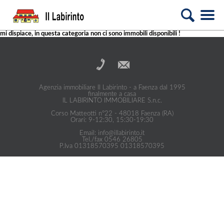
mi dispiace, in questa categoria non ci sono immobili disponibili !
Agenzia immobiliare Il Labirinto - a Faenza dal 1995
finalmente a casa
IL LABIRINTO IMMOBILIARE S.n.c.
Corso Matteotti n°22 - 48018 Faenza (RA)
Orari: 9-12:30, 15:30-19:30
Email: info@illabirinto.it
Tel./fax 0546 26805
P.Iva 01318570395 01318570395