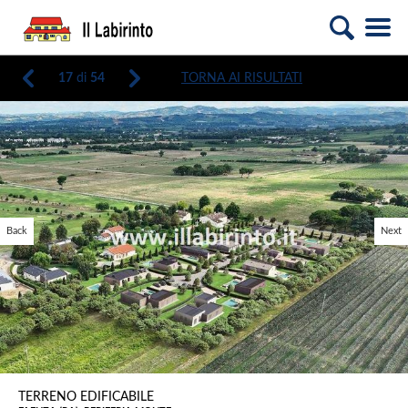
17
di
54
TORNA AI RISULTATI
Back
Next
TERRENO EDIFICABILE