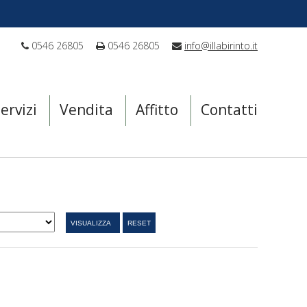
0546 26805
0546 26805
info@illabirinto.it
ervizi
Vendita
Affitto
Contatti
VISUALIZZA
RESET